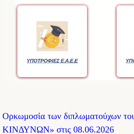
ΥΠΟΤΡΟΦΙΕΣ Ε.Α.Ε.Ε
ΥΠΟΤΡΟΦΙΕΣ Ε.Α.Ε.Ε
ΥΠ
ΥΠ
Ορκωμοσία των διπλωματούχων 
ΚΙΝΔΥΝΩΝ» στις 08.06.2026