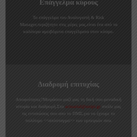
Επάγγελμα κύρους
Το επάγγελμα του Αναλογιστή & Risk
Manager,περιζήτητο στις μέρες μας,είναι ένα από τα
καλύτερα αμειβόμενα επαγγέλματα στον κόσμο.
Διαδρομή επιτυχίας
Αποφοίτησες?Μοιράσου μαζί μας τη δική σου μοναδική
ιστορία και διαδρομή.Στο
actuarial@unipi.gr
στείλε μας
τις εντυπώσεις σου απο το ΠΜΣ,για να έχουμε το
πολύτιμο <<απόσταγμα>> των εμπειριών σου.