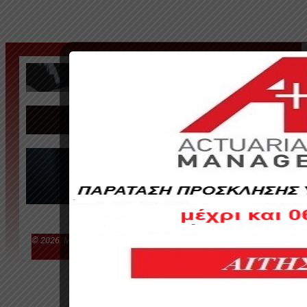
Προοπτικές καριέρας
Επαγγελματικές πιστοποιήσεις
Επικοινώνησε μαζί μας
© 2026. MSc in Actuarial Science & Risk Management | Created
by I.S.T. SERVICES