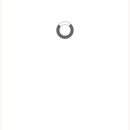
ΠΡΟΓΡΑΜΜΑ ΜΕΤΑΠΤΥΧΙΑΚΩΝ ΣΠΟΥΔΩΝ
ΑΝΑΛΟΓΙΣΤΙΚΗ ΕΠΙΣΤΗΜΗ & ΔΙΑΧΕΙΡΙΣΗ ΚΙΝΔΥΝΩΝ
ΥΠΟΤΡΟΦΙΕΣ Ε.Α.Ε.Ε
ΥΠΟΒΟΛΗ ΑΙΤΗΣΕΩΝ
ΠΡΟΓΡΑΜΜΑ
OPEN ECLASS
ΜΑΘΗΜΑΤΩΝ