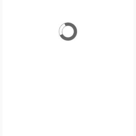
ΠΡΟΓΡΑΜΜΑ ΜΕΤΑΠΤΥΧΙΑΚΩΝ ΣΠΟΥΔΩΝ
ΑΝΑΛΟΓΙΣΤΙΚΗ ΕΠΙΣΤΗΜΗ & ΔΙΑΧΕΙΡΙΣΗ ΚΙΝΔΥΝΩΝ
ΥΠΟΤΡΟΦΙΕΣ Ε.Α.Ε.Ε
ΥΠΟΒΟΛΗ ΑΙΤΗΣΕΩΝ
ΠΡΟΓΡΑΜΜΑ
OPEN ECLASS
ΜΑΘΗΜΑΤΩΝ