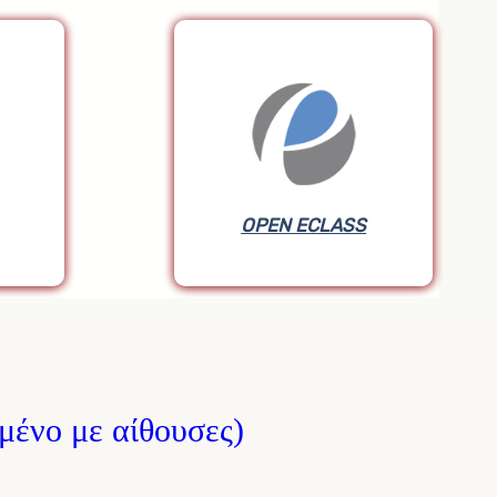
OPEN ECLASS
OPEN ECLASS
ένο με αίθουσες)