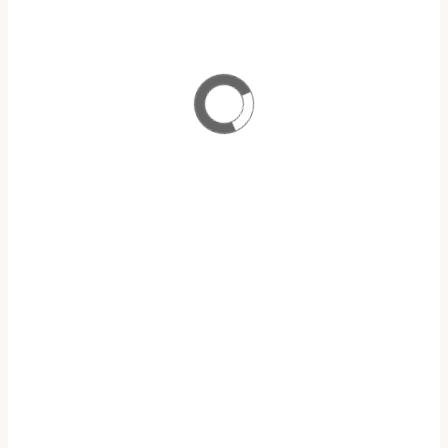
ΠΡΟΓΡΑΜΜΑ ΜΕΤΑΠΤΥΧΙΑΚΩΝ ΣΠΟΥΔΩΝ
ΑΝΑΛΟΓΙΣΤΙΚΗ ΕΠΙΣΤΗΜΗ & ΔΙΑΧΕΙΡΙΣΗ ΚΙΝΔΥΝΩΝ
ΥΠΟΤΡΟΦΙΕΣ Ε.Α.Ε.Ε
ΥΠΟΒΟΛΗ ΑΙΤΗΣΕΩΝ
ΠΡΟΓΡΑΜΜΑ
OPEN ECLASS
ΜΑΘΗΜΑΤΩΝ