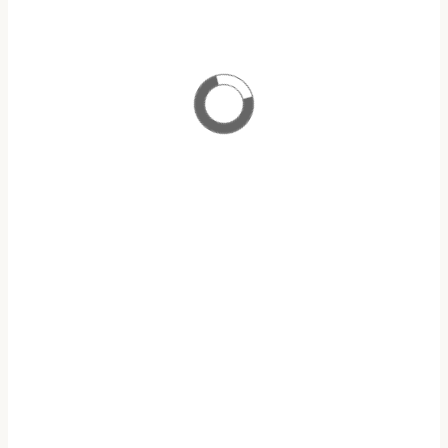
ΠΡΟΓΡΑΜΜΑ ΜΕΤΑΠΤΥΧΙΑΚΩΝ ΣΠΟΥΔΩΝ
ΑΝΑΛΟΓΙΣΤΙΚΗ ΕΠΙΣΤΗΜΗ & ΔΙΑΧΕΙΡΙΣΗ ΚΙΝΔΥΝΩΝ
ΥΠΟΤΡΟΦΙΕΣ Ε.Α.Ε.Ε
ΥΠΟΒΟΛΗ ΑΙΤΗΣΕΩΝ
ΠΡΟΓΡΑΜΜΑ
OPEN ECLASS
ΜΑΘΗΜΑΤΩΝ