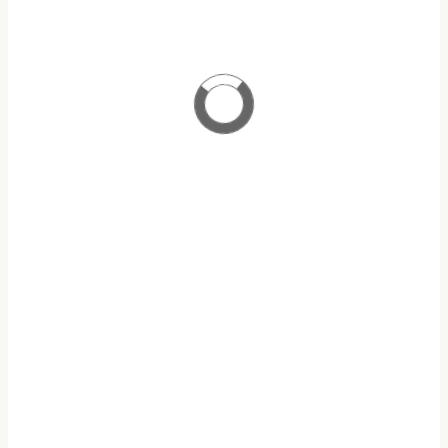
ΠΡΟΓΡΑΜΜΑ ΜΕΤΑΠΤΥΧΙΑΚΩΝ ΣΠΟΥΔΩΝ
ΑΝΑΛΟΓΙΣΤΙΚΗ ΕΠΙΣΤΗΜΗ & ΔΙΑΧΕΙΡΙΣΗ ΚΙΝΔΥΝΩΝ
ΥΠΟΤΡΟΦΙΕΣ Ε.Α.Ε.Ε
ΥΠΟΒΟΛΗ ΑΙΤΗΣΕΩΝ
ΠΡΟΓΡΑΜΜΑ
OPEN ECLASS
ΜΑΘΗΜΑΤΩΝ