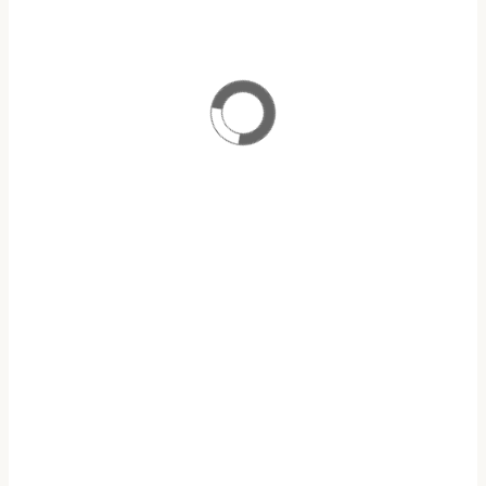
ΠΡΟΓΡΑΜΜΑ ΜΕΤΑΠΤΥΧΙΑΚΩΝ ΣΠΟΥΔΩΝ
ΑΝΑΛΟΓΙΣΤΙΚΗ ΕΠΙΣΤΗΜΗ & ΔΙΑΧΕΙΡΙΣΗ ΚΙΝΔΥΝΩΝ
ΥΠΟΤΡΟΦΙΕΣ Ε.Α.Ε.Ε
ΥΠΟΒΟΛΗ ΑΙΤΗΣΕΩΝ
ΠΡΟΓΡΑΜΜΑ
OPEN ECLASS
ΜΑΘΗΜΑΤΩΝ