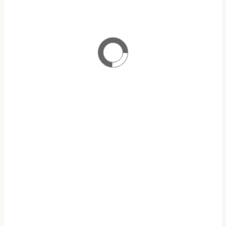
ΠΡΟΓΡΑΜΜΑ ΜΕΤΑΠΤΥΧΙΑΚΩΝ ΣΠΟΥΔΩΝ
ΑΝΑΛΟΓΙΣΤΙΚΗ ΕΠΙΣΤΗΜΗ & ΔΙΑΧΕΙΡΙΣΗ ΚΙΝΔΥΝΩΝ
ΥΠΟΤΡΟΦΙΕΣ Ε.Α.Ε.Ε
ΥΠΟΒΟΛΗ ΑΙΤΗΣΕΩΝ
ΠΡΟΓΡΑΜΜΑ
OPEN ECLASS
ΜΑΘΗΜΑΤΩΝ