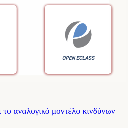
OPEN ECLASS
OPEN ECLASS
ι το αναλογικό μοντέλο κινδύνων