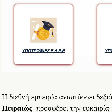
ΥΠΟΤΡΟΦΙΕΣ Ε.Α.Ε.Ε
ΥΠΟΤΡΟΦΙΕΣ Ε.Α.Ε.Ε
ΥΠ
ΥΠ
Η διεθνή εμπειρία αναπτύσσει δεξι
Πειραιώς
προσφέρει την ευκαιρία 