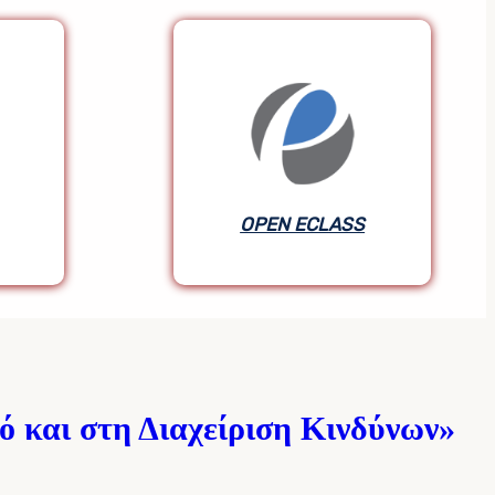
OPEN ECLASS
OPEN ECLASS
ό και στη Διαχείριση Κινδύνων»