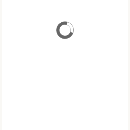
ΠΡΟΓΡΑΜΜΑ ΜΕΤΑΠΤΥΧΙΑΚΩΝ ΣΠΟΥΔΩΝ
ΑΝΑΛΟΓΙΣΤΙΚΗ ΕΠΙΣΤΗΜΗ & ΔΙΑΧΕΙΡΙΣΗ ΚΙΝΔΥΝΩΝ
ΥΠΟΤΡΟΦΙΕΣ Ε.Α.Ε.Ε
ΥΠΟΒΟΛΗ ΑΙΤΗΣΕΩΝ
ΠΡΟΓΡΑΜΜΑ
OPEN ECLASS
ΜΑΘΗΜΑΤΩΝ