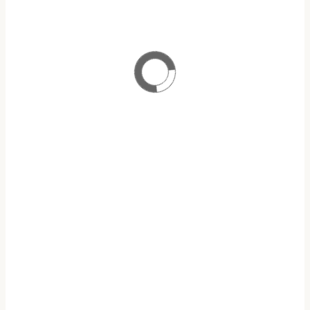
ΠΡΟΓΡΑΜΜΑ ΜΕΤΑΠΤΥΧΙΑΚΩΝ ΣΠΟΥΔΩΝ
ΑΝΑΛΟΓΙΣΤΙΚΗ ΕΠΙΣΤΗΜΗ & ΔΙΑΧΕΙΡΙΣΗ ΚΙΝΔΥΝΩΝ
ΥΠΟΤΡΟΦΙΕΣ Ε.Α.Ε.Ε
ΥΠΟΒΟΛΗ ΑΙΤΗΣΕΩΝ
ΠΡΟΓΡΑΜΜΑ
OPEN ECLASS
ΜΑΘΗΜΑΤΩΝ