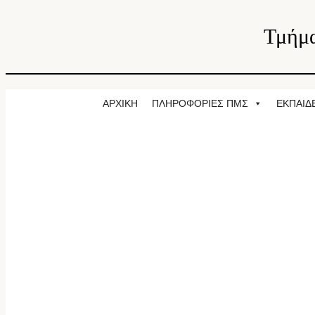
Τμήμα
ΑΡΧΙΚΗ
ΠΛΗΡΟΦΟΡΙΕΣ ΠΜΣ
ΕΚΠΑΙΔ
ΠΡΟΓΡΑΜΜΑ ΜΕΤΑΠΤΥΧΙΑΚΩΝ 
ΑΝΑΛΟΓΙΣΤΙΚΗ ΕΠΙΣΤΗΜΗ & ΔΙΑΧΕΙΡ