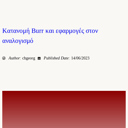
Kατανομή Burr και εφαρμογές στον
αναλογισμό
Author:
chgeorg
Published Date:
14/06/2023
© 2026. MSc in Actuarial Science & Risk Management | Created by I.S.T.
SERVICES
Προοπτικές καριέρας
Επαγγελματικές πιστοποιήσεις