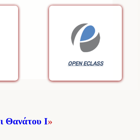
OPEN ECLASS
OPEN ECLASS
ι Θανάτου Ι
»