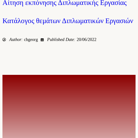
Αίτηση εκπόνησης Διπλωματικής Εργασίας
Κατάλογος θεμάτων Διπλωματικών Εργασιών
Author:
chgeorg
Published Date:
20/06/2022
© 2026. MSc in Actuarial Science & Risk Management | Created by I.S.T.
SERVICES
Προοπτικές καριέρας
Επαγγελματικές πιστοποιήσεις
Επικοινώνησε μαζί μας