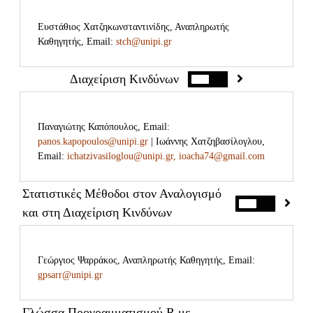
Να μπορεί να κάνει χρήση της ανοσοποίησης και
των μεθόδων αυτής.
Ευστάθιος Χατζηκωνσταντινίδης, Αναπληρωτής
Καθηγητής, Email:
stch@unipi.gr
Να μπορεί να χειρίζεται με ευχέρεια διάφορα
καταναλωτικά σχήματα.
Διαχείριση Κινδύνων
Να μπορεί να κάνει χρήση των στοχαστικών
επιτοκίων σε προβλήματα χρηματοοικονομικής.
Να μπορεί να τιμολογεί ομόλογα και παράγωγα.
Παναγιώτης Καπόπουλος, Email:
panos.kapopoulos@unipi.gr
| Ιωάννης Χατζηβασίλογλου,
Email:
ichatzivasiloglou@unipi.gr, ioacha74@gmail.com
Στατιστικές Μέθοδοι στον Αναλογισμό
και στη Διαχείριση Κινδύνων
Γεώργιος Ψαρράκος, Αναπληρωτής Καθηγητής, Email:
gpsarr@unipi.gr
Θεωρία τόκου
Γλώσσα Προγραμματισμού R με