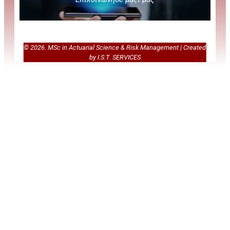
Loss Models: From Data to Decisions
Αγορές χρήματος και κεφαλαίου
An open text authored
© 2026. MSc in Actuarial Science & Risk Management | Created
by I.S.T. SERVICES
by the Actuarial Community
Statistical Size
Distributions in Economics and Actuarial Sciences
An Introduction to Statistical
Modeling of Extreme Values
Modelling Extremal Events for Insurance
and Finance
Extreme Values
Theory of Interest
in Finance, Telecommunications and the
Investments
Environment
Introduction to the Mathematics of Finance
Options, Futures and Other
Derivatives