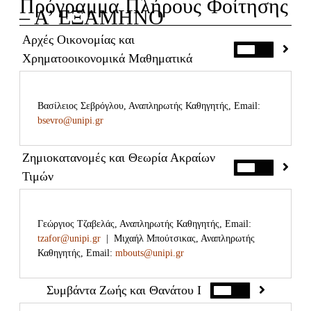
Πρόγραμμα Πλήρους Φοίτησης
– Α’ ΕΞΑΜΗΝΟ
Αρχές Οικονομίας και
Χρηματοοικονομικά Μαθηματικά
Βασίλειος Σεβρόγλου, Αναπληρωτής Καθηγητής, Email:
Κωδικός μαθήματος: ΣΑΟΧΜ11-17
bsevro@unipi.gr
Σκοπός του μαθήματος (
)
Να εξοικειώσει τον μεταπτυχιακό φοιτητή στις
Ζημιοκατανομές και Θεωρία Ακραίων
βασικές έννοιες των χρηματοοικονομικών
Τιμών
μαθηματικών (θεμέλιος λίθος).
Να μπορεί να εφαρμόζει τα βασικά της θεωρίας του
τόκου σε προβλήματα της σύγχρονης
Γεώργιος Τζαβελάς, Αναπληρωτής Καθηγητής, Email:
Κωδικός μαθήματος: ΣΑΖΘΑ15
χρηματοοικονομικής.
tzafor@unipi.gr
| Μιχαήλ Μπούτσικας, Αναπληρωτής
Καθηγητής, Email:
mbouts@unipi.gr
Να μπορεί να χειρίζεται με άνεση σύνθετα
χρηματοοικονομικά προβλήματα μέσω της θεωρίας
Συμβάντα Ζωής και Θανάτου Ι
ραντών.