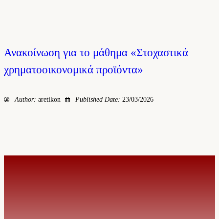
Ανακοίνωση για το μάθημα «Στοχαστικά
χρηματοοικονομικά προϊόντα»
Author:
aretikon
Published Date:
23/03/2026
© 2026. MSc in Actuarial Science & Risk Management | Created by I.S.T.
SERVICES
Προοπτικές καριέρας
Επαγγελματικές πιστοποιήσεις