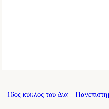
ΥΠΟΤΡΟΦΙΕΣ Ε.Α.Ε.Ε
ΥΠ
16ος κύκλος του Δια – Πανεπιστη