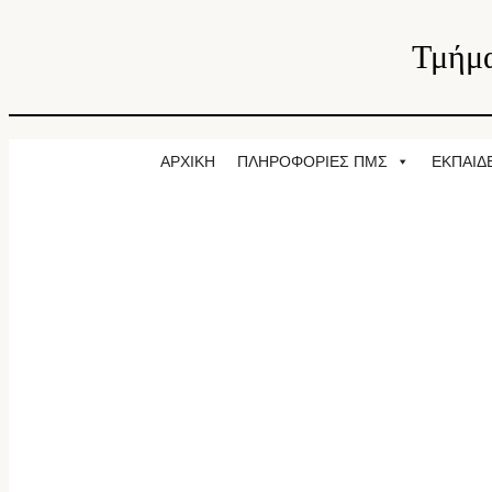
Τμήμα
ΑΡΧΙΚΗ
ΠΛΗΡΟΦΟΡΙΕΣ ΠΜΣ
ΕΚΠΑΙΔ
ΠΡΟΓΡΑΜΜΑ ΜΕΤΑΠΤΥΧΙΑΚΩΝ 
ΑΝΑΛΟΓΙΣΤΙΚΗ ΕΠΙΣΤΗΜΗ & ΔΙΑΧΕΙΡ